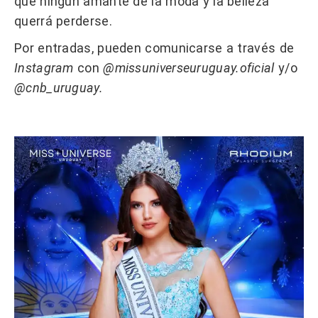
que ningún amante de la moda y la belleza
querrá perderse.
Por entradas, pueden comunicarse a través de
Instagram
con
@missuniverseuruguay.oficial
y/o
@cnb_uruguay.