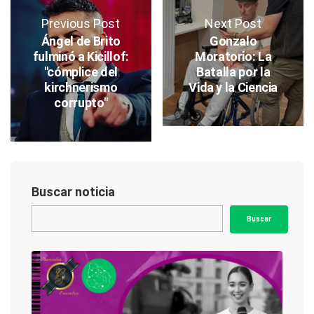
Previous Post
Next Post
Ángel de Brito
Gonzalo
fulminó a Kicillof:
Moratorio: La
"cómplice del
Batalla por la
kirchnerismo
Vida y la Ciencia
corrupto"
Buscar noticia
Buscar