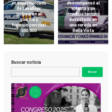
en supermercado
descompensó al
de Lavalleja:
volante y un
golpearon al
ómnibus terminó
guardia y
incrustado en
huyeron con casi
una vereda en
$60.000
Bella Vista
Buscar noticia
Buscar