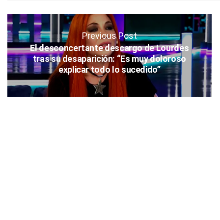
Previous Post
El desconcertante descargo de Lourdes
tras su desaparición: “Es muy doloroso
explicar todo lo sucedido”