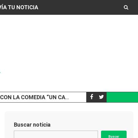
ÍA TU NOTICIA
EDIA “UN CAMBIO INESPERADO”
RAPIÑARON 
POLICIALES
Buscar noticia
Buscar