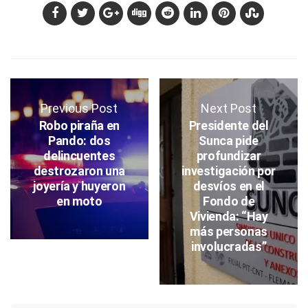
Previous Post
Next Post
Robo piraña en
Presidente del
Pando: dos
Sunca pide
delincuentes
profundizar
destrozaron una
investigación por
joyería y huyeron
desvíos en el
en moto
Fondo de
Vivienda: “Hay
más personas
involucradas”