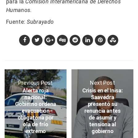
para la
Comisión Interamericana de Derechos
Humanos
.
Fuente:
Subrayado
Previous Post
Next Post
Alerta roja
Crisis en el Inisa:
nacional:
Saavedra
Gobierno ordena
presentó su
evacuación
renuncia antes
obligatoria por
de asumir y
ola de frío
tensiona al
extremo
gobierno