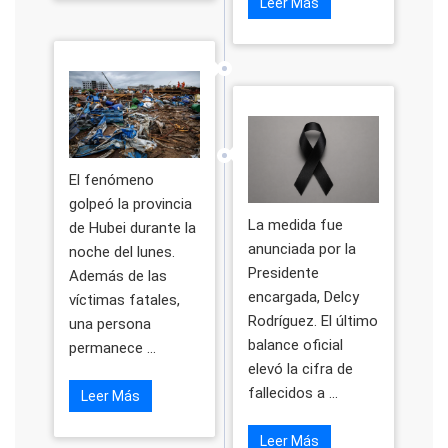
Leer Más
El fenómeno
golpeó la provincia
La medida fue
de Hubei durante la
anunciada por la
noche del lunes.
Presidente
Además de las
encargada, Delcy
víctimas fatales,
Rodríguez. El último
una persona
balance oficial
permanece ...
elevó la cifra de
fallecidos a ...
Leer Más
Leer Más