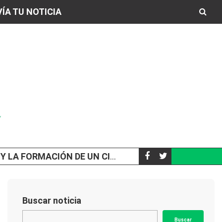
ÍA TU NOTICIA
N DE UN CICLÓN EXTRATROPICAL
A LOS 65 AÑOS,
SOCIEDAD
Buscar noticia
Buscar