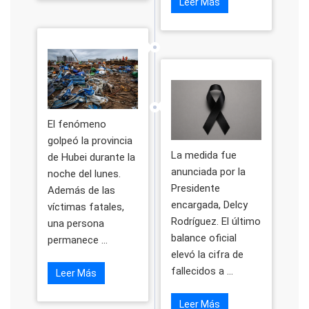
Leer Más
El fenómeno
golpeó la provincia
La medida fue
de Hubei durante la
anunciada por la
noche del lunes.
Presidente
Además de las
encargada, Delcy
víctimas fatales,
Rodríguez. El último
una persona
balance oficial
permanece ...
elevó la cifra de
fallecidos a ...
Leer Más
Leer Más