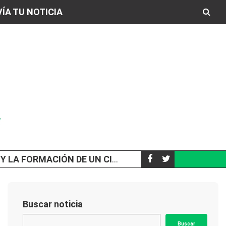
ÍA TU NOTICIA
N DE UN CICLÓN EXTRATROPICAL
A LOS 65 AÑOS,
SOCIEDAD
Buscar noticia
Buscar