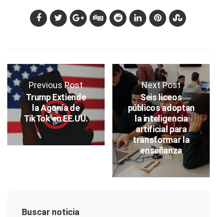
Previous Post
Next Post
Trump Extiende
Seis liceos
la Agonía de
públicos adoptan
TikTok en EE.UU.
la inteligencia
artificial para
transformar la
enseñanza
Buscar noticia