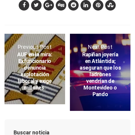
Previous Post
Next Post
AUF en la mira:
Rapiñan joyería
Exfuncionario
en Atlántida;
denuncia
aseguran que los
explotación
ladrones
laboral y exige
vendrían de
millones.
Montevideo o
Pando
Buscar noticia