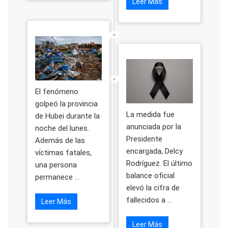
Leer Más
El fenómeno
golpeó la provincia
La medida fue
de Hubei durante la
anunciada por la
noche del lunes.
Presidente
Además de las
encargada, Delcy
víctimas fatales,
Rodríguez. El último
una persona
balance oficial
permanece ...
elevó la cifra de
fallecidos a ...
Leer Más
Leer Más