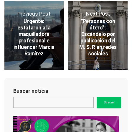
Previous Post
Next Post
Urgente:
"Personas con
estafaron a la
útero" :
maquilladora
Escándalo por
profesional e
publicación del
influencer Marcia
M. S. P. en redes
Ramírez
sociales
Buscar noticia
Buscar