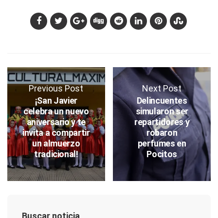
Previous Post
Next Post
¡San Javier
Delincuentes
celebra un nuevo
simularon ser
aniversario y te
repartidores y
invita a compartir
robaron
un almuerzo
perfumes en
tradicional!
Pocitos
Buscar noticia