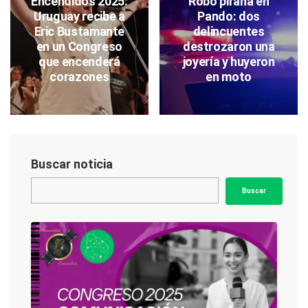
Encendidos 2025:
Robo piraña en
Uruguay recibe a
Pando: dos
Eric Bustamante
delincuentes
en un Congreso
destrozaron una
que encenderá
joyería y huyeron
corazones
en moto
Buscar noticia
Buscar