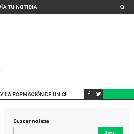
ÍA TU NOTICIA
N DE UN CICLÓN EXTRATROPICAL
A LOS 65 AÑOS,
SOCIEDAD
Buscar noticia
Buscar