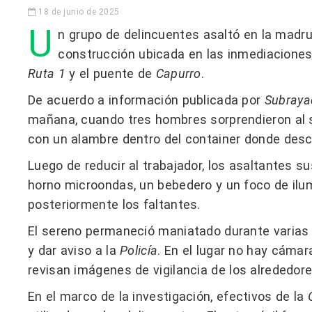
18 de junio de 2025
U
n grupo de delincuentes asaltó en la madr
construcción ubicada en las inmediacione
Ruta 1
y el puente de
Capurro
.
De acuerdo a información publicada por
Subraya
mañana, cuando tres hombres sorprendieron al s
con un alambre dentro del container donde desc
Luego de reducir al trabajador, los asaltantes s
horno microondas, un bebedero y un foco de ilum
posteriormente los faltantes.
El sereno permaneció maniatado durante varias 
y dar aviso a la
Policía
. En el lugar no hay cáma
revisan imágenes de vigilancia de los alrededore
En el marco de la investigación, efectivos de la