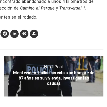
e encontrado abandonado a unos 4 kilómetros del
rsección de
Camino al Parque
y
Transversal 1
.
entes en el rodado.
Next Post
Montevideo: hallan sin vida a un hombre de
87 años en su vivienda, investigan las
causas