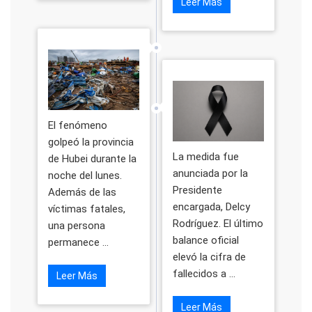
Leer Más
El fenómeno
golpeó la provincia
La medida fue
de Hubei durante la
anunciada por la
noche del lunes.
Presidente
Además de las
encargada, Delcy
víctimas fatales,
Rodríguez. El último
una persona
balance oficial
permanece ...
elevó la cifra de
fallecidos a ...
Leer Más
Leer Más